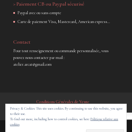
> Paiement CB ou Paypal sécurisé
Paypal avec ou sans compte
Carte de paiement Visa, Mastercard, American express…
Contact
Pour tout renseignement ou commande personnalisée, vous
pouvez nous contacter par mail :
atelier.arcat@gmail.com
Conditions Générales de Vente
Privacy & Cookies: This site uses cookies. By continuing to use this website, you agree
Politique de confidentialité
to their use.
French
To find out more, including how to control cookies, see here:
Politique relative aux
cookies