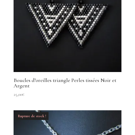
Boucles d’oreilles triangle Perles tissées Noir et
Argent
25,00
€
Rupture de stock !