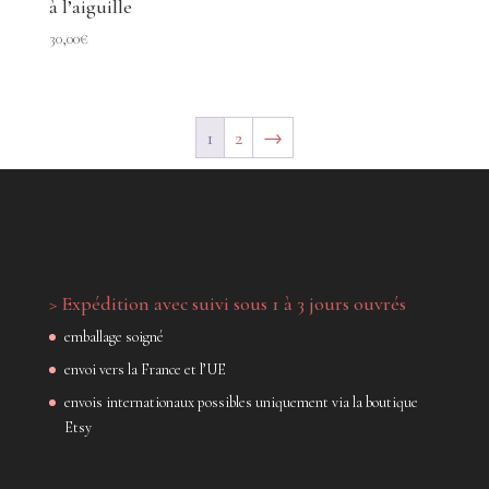
à l’aiguille
30,00
€
1
2
→
> Expédition avec suivi sous 1 à 3 jours ouvrés
emballage soigné
envoi vers la France et l’UE
envois internationaux possibles uniquement via la boutique
Etsy