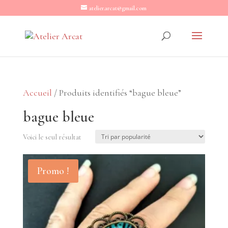
atelier.arcat@gmail.com
Accueil
/ Produits identifiés “bague bleue”
bague bleue
Voici le seul résultat
Promo !