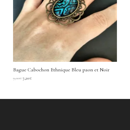
Bague Cabochon Ethnique Bleu paon et Noir
Le
Le
9,00
€
7,20
€
prix
prix
initial
actuel
était :
est :
9,00€.
7,20€.