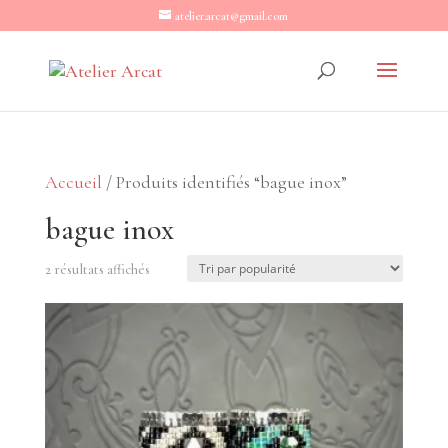
atelier.arcat@gmail.com
Accueil
/ Produits identifiés “bague inox”
bague inox
Trié
2 résultats affichés
par
popularité