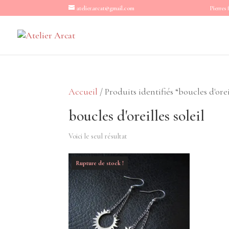
atelier.arcat@gmail.com
Pierres 
Accueil
/ Produits identifiés “boucles d'orei
boucles d'oreilles soleil
Voici le seul résultat
Rupture de stock !