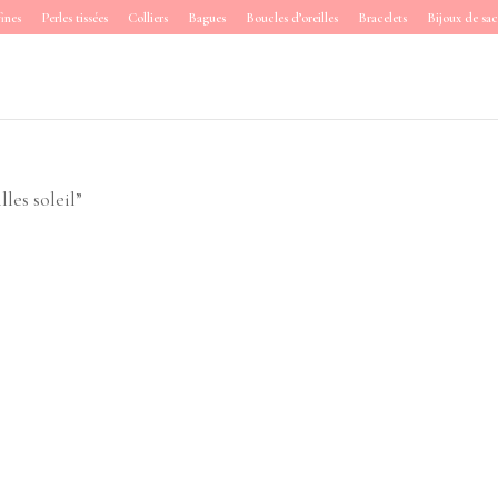
fines
Perles tissées
Colliers
Bagues
Boucles d’oreilles
Bracelets
Bijoux de sac
lles soleil”