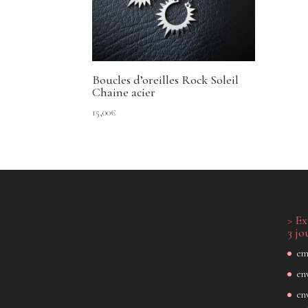
Boucles d’oreilles Rock Soleil
Chaine acier
15,00
€
> Ex
3 jo
em
env
en