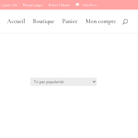
 / porte clés
Marque pages
Boîtes à bijoux
Articles 0
Accueil
Boutique
Panier
Mon compte