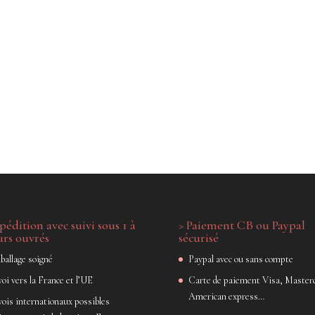
pédition avec suivi sous 1 à
> Paiement CB ou Paypal
urs ouvrés
sécurisé
ballage soigné
Paypal avec ou sans compte
oi vers la France et l’UE
Carte de paiement Visa, Masterc
American express…
vois internationaux possibles