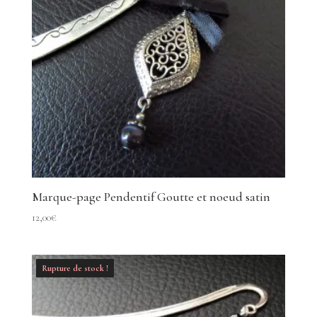
Marque-page Pendentif Goutte et noeud satin
12,00
€
Rupture de stock !