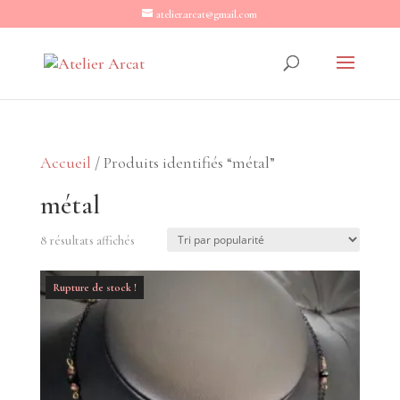
atelier.arcat@gmail.com
Accueil
/ Produits identifiés “métal”
métal
Trié
8 résultats affichés
par
Rupture de stock !
popularité