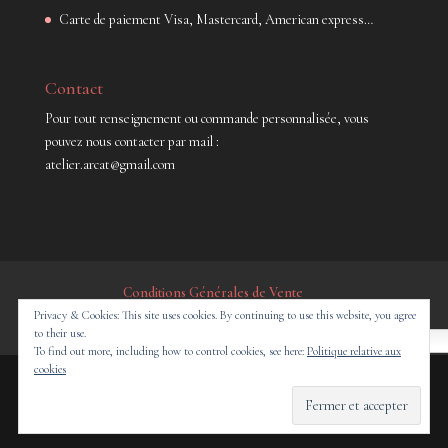
Carte de paiement Visa, Mastercard, American express…
Contact
Pour tout renseignement ou commande personnalisée, vous
pouvez nous contacter par mail :
atelier.arcat@gmail.com
Conditions Générales de Vente
Privacy & Cookies: This site uses cookies. By continuing to use this website, you agree
Politique de confidentialité
to their use.
French
To find out more, including how to control cookies, see here:
Politique relative aux
cookies
Design de
Elegant Themes
| Propulsé par
WordPress