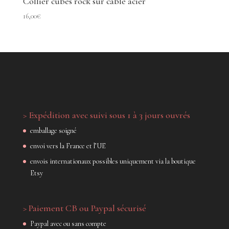
Collier cubes rock sur câble acier
16,00
€
> Expédition avec suivi sous 1 à 3 jours ouvrés
emballage soigné
envoi vers la France et l’UE
envois internationaux possibles uniquement via la boutique
Etsy
> Paiement CB ou Paypal sécurisé
Paypal avec ou sans compte