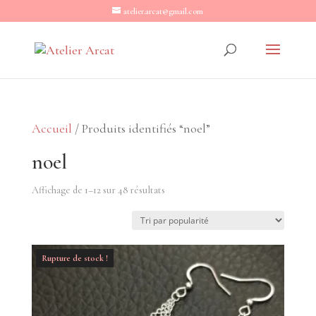
atelier.arcat@gmail.com
Accueil
/ Produits identifiés “noel”
noel
Trié
Affichage de 1–12 sur 48 résultats
par
popularité
Rupture de stock !