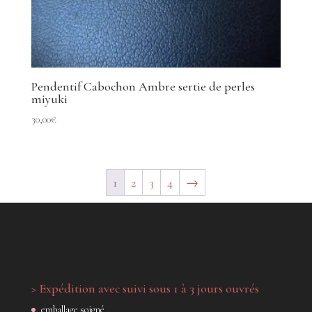
Pendentif Cabochon Ambre sertie de perles
miyuki
30,00
€
1
2
3
4
→
> Expédition avec suivi sous 1 à 3 jours ouvrés
emballage soigné